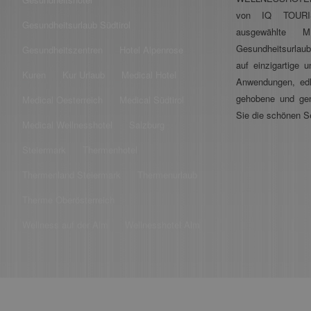
von IQ TOURIS
Gesundheitsurlaub Südtirol
ausgewählte 
Gesundheitsurlau
Gesundheitszentren
Hotel Alpenrose
auf einzigartige
Kuren
Kur Urlaub
Medical Hotel
Anwendungen, ed
gehobene und ge
Medical Oesterreich
Medical Südtirol
Sie die schönen S
Medical Wellnesshotel
Salzburg
Steiermark
Thermenhotel
Thermenland Steiermark
Thermenurlaub
Therme Oberösterreich
Wellness auf der Alm
Wellnesshotel Alm