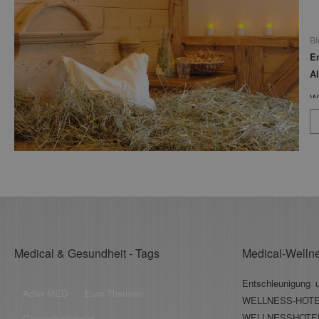
Bl
E
A
W
..
"w
s
w
Medical & Gesundheit - Tags
Medical-Welln
Entschleunigung 
Adler MED
Euro Thermen
WELLNESS-H
WELLNESSHOTELS
Gesundheitshotel