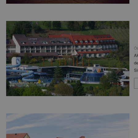
Ös
A
de
Si
W