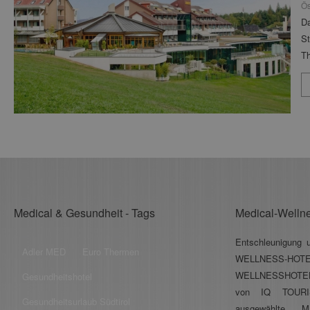
Ös
Da
St
Th
R
K
un
Medical & Gesundheit - Tags
Medical-Welln
Entschleunigung 
Adler MED
Euro Thermen
WELLNESS-H
WELLNESSHOTELS
Gesundheitshotel
von IQ TOURIS
Gesundheitsurlaub Südtirol
ausgewählte 