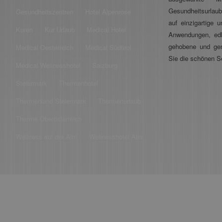
Gesundheitsurlau
Gesundheitszentren
Hotel Alpenrose
auf einzigartige
Kuren
Kur Urlaub
Medical Hotel
Anwendungen, ed
gehobene und ge
Medical Oesterreich
Medical Südtirol
Sie die schönen S
Medical Wellnesshotel
Salzburg
Steiermark
Thermenhotel
Thermenland Steiermark
Thermenurlaub
Therme Oberösterreich
Wellness auf der Alm
Wellnesshotel Alm