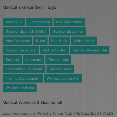
Medical & Gesundheit - Tags
Adler MED
Euro Thermen
Gesundheitshotel
Gesundheitsurlaub Südtirol
Gesundheitszentren
Hotel Alpenrose
Kuren
Kur Urlaub
Medical Hotel
Medical Oesterreich
Medical Südtirol
Medical Wellnesshotel
Salzburg
Steiermark
Thermenhotel
Thermenland Steiermark
Thermenurlaub
Therme Oberösterreich
Wellness auf der Alm
Wellnesshotel Alm
Medical-Wellness & Gesundheit
Entschleunigung und Wellbeing in den MEDICAL-WELLNESS-HOTELS.